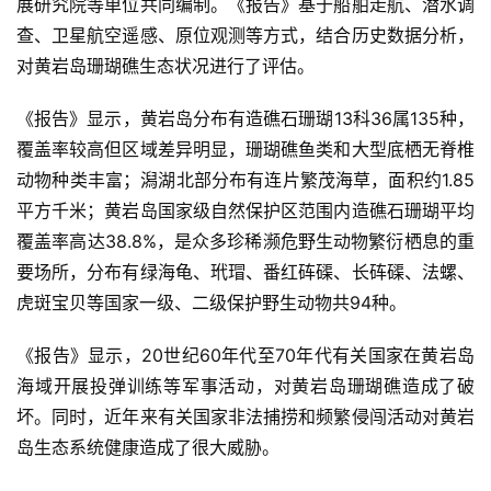
展研究院等单位共同编制。《报告》基于船舶走航、潜水调
查、卫星航空遥感、原位观测等方式，结合历史数据分析，
对黄岩岛珊瑚礁生态状况进行了评估。
《报告》显示，黄岩岛分布有造礁石珊瑚13科36属135种，
覆盖率较高但区域差异明显，珊瑚礁鱼类和大型底栖无脊椎
动物种类丰富；潟湖北部分布有连片繁茂海草，面积约1.85
平方千米；黄岩岛国家级自然保护区范围内造礁石珊瑚平均
覆盖率高达38.8%，是众多珍稀濒危野生动物繁衍栖息的重
要场所，分布有绿海龟、玳瑁、番红砗磲、长砗磲、法螺、
虎斑宝贝等国家一级、二级保护野生动物共94种。
《报告》显示，20世纪60年代至70年代有关国家在黄岩岛
海域开展投弹训练等军事活动，对黄岩岛珊瑚礁造成了破
坏。同时，近年来有关国家非法捕捞和频繁侵闯活动对黄岩
岛生态系统健康造成了很大威胁。