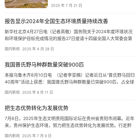
2025 年 7 月 21 日
报告显示2024年全国生态环境质量持续改善
新华社北京4月27日电（记者高敬）国务院关于2024年度环境状况
和环境保护目标完成情况的报告27日提请十四届全国人大常委会第
十五次会议审议。报告显示，2024年，全国生态环境质量持续改
国内新闻
2025 年 4 月 28 日
善。 生态环境部部长黄润秋受国务院委托作报告时介绍，2024年，
全国空气质量稳中向好，重污染天气明显减少。地级及以上城市细
我国普氏野马种群数量突破900匹
颗粒物（PM2.5）平均浓度为29.3微克/立方米，同…
本报乌鲁木齐8月10日电 （记者李亚楠）记者近日从“普氏野马回归
40周年”活动上获悉：我国普氏野马种群数量已突破900匹，占全球
总量的1/3。 普氏野马是国家一级重点保护野生动物、全球濒危大型
国内新闻
2025 年 8 月 11 日
野生动物。20世纪70年代，我国宣布国内普氏野马野外绝迹。1985
年，我国启动实施“野马返乡”计划，从国外引回野马并在新疆和甘肃
把生态优势转化为发展优势
建立繁育基地。新疆卡拉麦里山有蹄类野生…
7月6日，2025年生态文明贵阳国际论坛在贵州省贵阳市闭幕。近年
来，贵州保护生态环境，努力把生态优势转化为发展优势。行走黔
南，一组数据更令人振奋信心。 今年前5月，黔南布依族苗族自治
国内新闻
2025 年 7 月 9 日
州规模工业总产值同比增长17.9%；2024年，黔南州森林覆盖率提