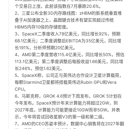
个交易日上涨，此前该指数在7月暴跌20.6%。
2、三星公布全新3D内存路线图：zHBM的新系统垂直堆
叠于AI加速器之上，晶圆键合技术有望实现超过传统
HBM5内存10倍的存储密度。
3、SpaceX二季度收入78亿美元，同比增长92%，预期
68.1亿美元；二季度调整后EBITDA为35亿美元，同比增
长191%，分析师预期20亿美元。
4、AMD第二季度营收115.4亿美元，同比增长50%，预估
113.1亿美元；第二季度调整后每股收益1.66美元，同比增
长246%，预估1.62美元。
5、SpaceX称，公司正与英伟达合作设计卫星计算载荷，
每颗Starmind卫星都将搭载英伟达Rubin GPU和Vera
CPU。
6、马斯克称，GROK 4.6预计下周发布，GROK 5计划在
今年发布。SpaceX预计年末计算能力将超过2GW，到
2027年底，计算能力可能更接近10GW而非5GW。并表
示，今年将尝试回收星舰V3的第一级和第二级。
7、AMD的CEO苏姿丰预计，数据中心销售将在2027年翻