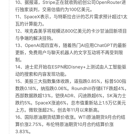
10、据报道，Stripe正在就收购初创公司OpenRouter进
行独家谈判，交易估值约为100亿美元。
11、SpaceX表示，与特斯拉合计的芯片需求预计超过1太
瓦的计算能力。
12、埃克森美孚将规模达800亿美元的卡沙甘油田新项目
与争端的解决挂钩。
13、OpenAI周四宣布，随着热门AI应用ChatGPT的最新
更新，免费用户与聊天机器人的文字互动将不再受到限
制。
14、迪士尼开始在ESPN和Disney+上测试由人工智能驱
动的搜索和内容发现功能。
15、美股三大指数集体收跌，道指跌0.85%，标普500指
数跌0.18%，纳指跌0.06%。Roundhill存储ETF跌超4%，
西部数据跌超13%，铠侠ADR、闪迪跌超6%，SK海力士
跌约5%。SpaceX涨逾6%，总市值重新站上1.5万亿美元
上方。微软涨超2%，创去年11月以来新高。
16、国际原油期货结算价收涨。WTI原油期货9月合约结
算价涨2.75%，布伦特原油期货10月合约结算价涨
3.83%。