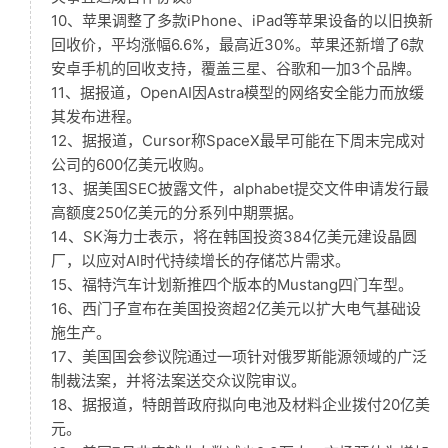
10、苹果调整了多款iPhone、iPad等苹果设备的以旧换新
回收价，平均涨幅6.6%，最高近30%。苹果还新增了6款
安卓手机的回收支持，覆盖三星、谷歌和一加3个品牌。
11、据报道，OpenAI因Astra模型的网络安全能力而放缓
其发布进程。
12、据报道，Cursor称SpaceX最早可能在下周末完成对
公司的600亿美元收购。
13、据美国SEC披露文件，alphabet提交文件申请发行最
高额度250亿美元的分系列中期票据。
14、SK海力士表示，将在韩国投资384亿美元建设晶圆
厂，以应对AI时代持续增长的存储芯片需求。
15、福特汽车计划新推四个版本的Mustang四门车型。
16、西门子宣布在美国投资超2亿美元以扩大电气基础设
施生产。
17、美国国会参议院通过一项针对俄罗斯能源领域的广泛
制裁法案，并将法案送交众议院审议。
18、据报道，特朗普政府拟向电池及材料企业拨付20亿美
元。