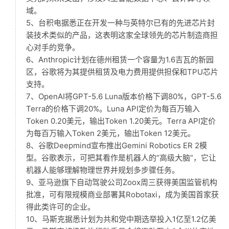
域。
5、台积电据悉正在开发一种与英特尔已有的先进芯片封
装技术类似的产品，这表明这家全球领先的芯片制造商担
心对手的竞争。
6、Anthropic计划在德州租赁一个容量为1.6吉瓦的新园
区，谷歌将为其提供租赁及电力费用提供担保和TPU芯片
支持。
7、OpenAI将GPT-5.6 Luna版本价格下调80%，GPT-5.6
Terra的价格下调20%。Luna API定价为每百万输入
Token 0.20美元，输出Token 1.20美元。Terra API定价
为每百万输入Token 2美元，输出Token 12美元。
8、谷歌Deepmind宣布推出Gemini Robotics ER 2模
型。谷歌表示，可把其看作是机器人的“高级大脑”，它让
机器人能够理解物理世界并规划多步骤任务。
9、亚马逊旗下自动驾驶公司Zoox周三获得美国监管机构
批准，可有限规模商业部署其Robotaxi，成为美国首家获
得此类许可的企业。
10、马斯克据悉计划为共和党中期选举投入1亿至1.2亿美