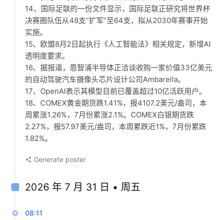
14、国际足联的一份文件显示，国际足联正研究将世界杯
决赛圈队伍从48支“扩军”至64支，拟从2030年赛事开始
实施。
15、欧盟8月2日起执行《人工智能法》相关规定，新增AI
透明度要求。
16、据报道，恩智浦半导体正洽谈收购一家价值33亿美元
的自动驾驶汽车摄像头芯片设计公司Ambarella。
17、OpenAI表示其模型目前已覆盖超过10亿活跃用户。
18、COMEX黄金期货跌1.41%，报4107.2美元/盎司，本
周累涨1.26%，7月份累涨2.1%。COMEX白银期货跌
2.27%，报57.97美元/盎司，本周累跌近1%，7月份累跌
1.82%。
Generate poster
2026 年 7 月 31 日 • 周五
08:11