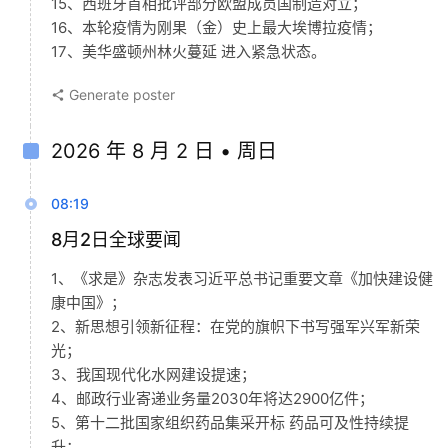
15、西班牙首相批评部分欧盟成员国制造对立；
16、本轮疫情为刚果（金）史上最大埃博拉疫情；
17、美华盛顿州林火蔓延 进入紧急状态。
Generate poster
2026 年 8 月 2 日 • 周日
08:19
8月2日全球要闻
1、《求是》杂志发表习近平总书记重要文章《加快建设健
康中国》；
2、新思想引领新征程：在党的旗帜下书写强军兴军新荣
光；
3、我国现代化水网建设提速；
4、邮政行业寄递业务量2030年将达2900亿件；
5、第十二批国家组织药品集采开标 药品可及性持续提
升；