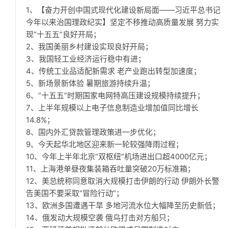
1、【奋力开创中国式现代化建设新局面——习近平总书记
今年以来治国理政纪实】坚定不移推动高质量发展 努力实
现“十五五”良好开局；
2、我国美丽乡村建设实现良好开局；
3、我国轻工业经济运行稳中有进；
4、传统工业品适配新需求 老产业跑出转型加速度；
5、新场景新体验 暑期旅游持续升温；
6、“十五五”时期国家电网特高压建设规模持续提升；
7、上半年规模以上电子信息制造业增加值同比增长
14.8%；
8、国内外汇贷款管理政策进一步优化；
9、今天起华北地区迎来新一轮较强降雨过程；
10、今年上半年北京“双枢纽”机场进出口超4000亿元；
11、上海港单昼夜集装箱吞吐量突破20万标准箱；
12、美总统称同意取消大规模打击伊朗的行动 伊朗外长警
告美国不要采取“冒险行动”；
13、欧洲多国遭遇干旱 多地河流水位大幅降至历史新低；
14、俄发动大规模空袭 俄乌打击对方船只；