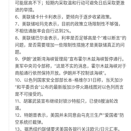
可能居高不下；短期内采取温和行动可避免日后采取更激
进的举措。
6、美联储卡什卡利表示，更倾向于逐步收紧政策。
7、美联储哈玛克表示，目前的政策立场限制性不够强，
不相信通胀率会自行达到2%。
8、美联储巴尔金表示，利率是否足够高是个“难以断言”的
问题，是否需要增加一些限制性措施才是美联储真正的问
题。
9、伊朗“波斯湾海峡管理局”宣布霍尔木兹海峡暂停通行。
美军中央司令部称，“这是不实的消息，霍尔木兹海峡对于
商船通行依然保持开放。伊朗并不控制该海峡”。
10、以色列国家安全部部长本-格维尔31日称，当天加沙
“和平委员会”公布的最新版加沙停火路线图对以色列而言
是不可接受的。
11、胡塞武装宣布继续封锁沙特船只，已使8艘油轮改
道。
12、特朗普表示，美国并未同意由乌克兰生产“爱国者”防
空系统拦截弹。
13、据悉纽约联储要求美国各银行关注欧元/日元汇率。