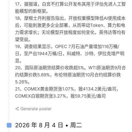
17、据报道，白宫不打算公开发布其用于评估先进人工智
能模型的新框架。
18、摩根士丹利报告指出，开放权重模型降低AI使用成本
后，可能刺激更多企业部署，从而带动Token、算力和电
力需求增长；无论模型开放程度如何变化，英伟达等均有
望受益。
19、调查结果显示，OPEC 7月石油产量增加116万桶/
日，至产出1944万桶/日，科威特、沙特、伊拉克增产明
显。
20、国际原油期货结算价收跌超5%。WTI原油期货9月合
约结算价跌5.69%，布伦特原油期货10月合约结算价跌
5.26%。
21、COMEX黄金期货涨1.07%，报4134.2美元/盎司，
COMEX白银期货涨3.27%，报59.75美元/盎司
Generate poster
2026 年 8 月 4 日 • 周二