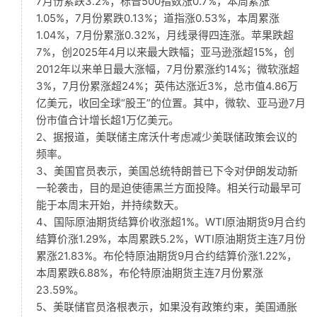
7月份累跌3.2%；标普500指数涨0.7%，本周累涨
1.05%，7月份累跌0.13%；道指涨0.53%，本周累涨
1.04%，7月份累涨0.32%，月线录得四连涨。苹果跌超
7%，创2025年4月以来最大跌幅；亚马逊涨超15%，创
2012年以来单日最大涨幅，7月份累涨约14%；微软涨超
3%，7月份累涨超24%；英伟达涨近3%，总市值4.86万
亿美元，收回全球“股王”的位置。其中，微软、亚马逊7月
份市值合计增长超1万亿美元。
2、据报道，美联储主席沃什考虑减少美联储政策会议的
频率。
3、美国官员表示，美国总统特朗普已下令对伊朗发动新
一轮袭击，目的是迫使德黑兰方面投降。相关行动最早可
能于本周末开始，并持续数天。
4、国际原油期货结算价收涨超1%。WTI原油期货9月合约
结算价涨1.29%，本周累跌5.2%，WTI原油期货主连7月份
累涨21.83%。布伦特原油期货9月合约结算价涨1.22%，
本周累跌6.88%，布伦特原油期货主连7月份累涨
23.59%。
5、美联储官员洛根表示，如果没有政策约束，美国通胀