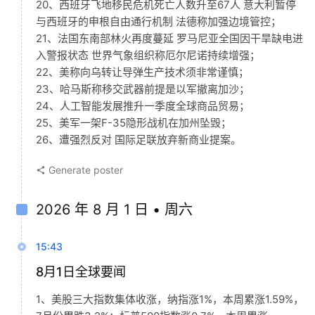
20、西班牙飞地移民危机死亡人数升至67人 意大利暂停
与西班牙的申根自由通行机制 法德称加强边境管控；
21、法国东南部林火再度蔓延 罗马尼亚全国因干旱缺电进
入警报状态 世界气象组织称厄尔尼诺持续增强；
22、美称向乌转让导弹生产技术须非常谨慎；
23、哈马斯称移交武器前提是以军撤离加沙；
24、人工智能发展推升一季度全球商品贸易；
25、美军一架F-35隐形战机在加州坠毁；
26、遭强烈反对 国际足联放弃新商业提案。
Generate poster
2026 年 8 月 1 日 • 周六
15:43
8月1日全球要闻
1、美股三大指数集体收涨，纳指涨1%，本周累涨1.59%，