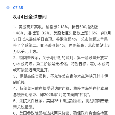
07:35
8月4日全球要闻
1、美股高开高收，纳指涨2.13%，标普500指数涨
1.48%，道指涨1.32%。美股七巨头指数上涨3.6%，创3月
31日以来最佳单日表现。谷歌涨超4%，总市值超过苹果
升至全球第二。亚马逊涨超4%，再创新高，总市值站上3
万亿美元上方。
2、特朗普表示，关于与伊朗的谈判，第一阶段是开放霍
尔木兹海峡，第二阶段是无核化。特朗普称，霍尔木兹海
峡可能最迟明天重开。
3、伊朗高级官员称，不允许美在霍尔木兹海峡开辟非伊
朗航线。
4、特朗普日前在接受采访时声称，格陵兰岛将在他本届
总统任期结束、即2029年1月前由美国“控制”。
5、法院文件显示，美国25个州提起诉讼，挑战特朗普最
新关税措施。
6、美国参议院领袖达成两党协议，确保政府资金维持至