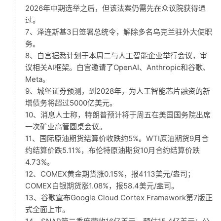
2026年中期选举之后，但该法案仍需先在众议院获得通
过。
7、泽连斯基3日签署总统令，解除多名乌克兰驻外大使职
务。
8、白宫据悉计划于本周二与人工智能企业举行会议，审
议相关AI框架。白宫邀请了OpenAI、Anthropic和谷歌、
Meta。
9、城堡证券预测，到2028年，为人工智能芯片融资的新
增债务将超过5000亿美元。
10、消息人士称，特朗普预计将于周五在美国国务院出席
一次矿业高管圆桌会议。
11、国际原油期货结算价收跌约5%。WTI原油期货9月合
约结算价跌5.11%，布伦特原油期货10月合约结算价跌
4.73%。
12、COMEX黄金期货涨0.15%，报4113美元/盎司；
COMEX白银期货涨1.08%，报58.4美元/盎司。
13、谷歌宣布Google Cloud Cortex Framework第7版正
式全面上市。