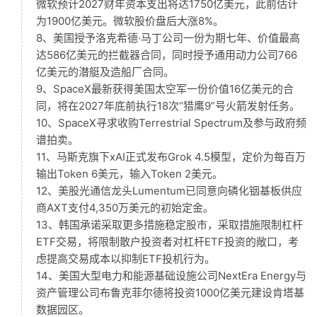
微软预计2027财年资本支出将达1750亿美元，此前估计
为1900亿美元。微软股价盘后大涨8%。
8、美国授予洛克希德·马丁公司一份为期七年、价值最高
达586亿美元的拦截器合同，同时授予通用动力公司766
亿美元的潜艇及造船厂合同。
9、SpaceX最新获得美国太空军一份价值16亿美元的合
同，将在2027年底前执行18次“猎鹰9”号火箭发射任务。
10、SpaceX寻求收购Terrestrial Spectrum及参与政府频
谱拍卖。
11、马斯克旗下xAI正式发布Grok 4.5模型，定价为每百万
输出Token 6美元，输入Token 2美元。
12、美股光通信龙头Lumentum已同意向磷化铟基板供应
商AXT支付4,350万美元的初始定金。
13、韩国承诺采取更多措施稳定股市，采取措施限制杠杆
ETF交易，将限制散户投资者对杠杆ETF投资的敞口，考
虑提高交易成本以抑制ETF投机行为。
14、美国大型电力和能源基础设施公司NextEra Energy与
资产管理公司布鲁克菲尔德将投资1000亿美元建设肯塔基
数据园区。