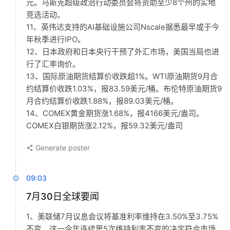
元。马斯克超级政治行动委员会将资助至少8个州的实地
竞选活动。
11、英伟达支持的AI基础设施公司Nscale据悉最早或于今
年秋季进行IPO。
12、日本政府和日本央行干预了外汇市场，美国当局也进
行了汇率询价。
13、国际原油期货结算价收跌超1%。WTI原油期货9月合
约结算价收跌1.03%，报83.59美元/桶。布伦特原油期货9
月合约结算价收跌1.88%，报89.03美元/桶。
14、COMEX黄金期货涨1.68%，报4166美元/盎司。
COMEX白银期货涨2.12%，报59.32美元/盎司
Generate poster
09:03
7月30日全球要闻
1、美联储7月议息会议将基准利率维持在3.50%至3.75%
不变。这一今年连续第5次维持利率不变的决定符合市场