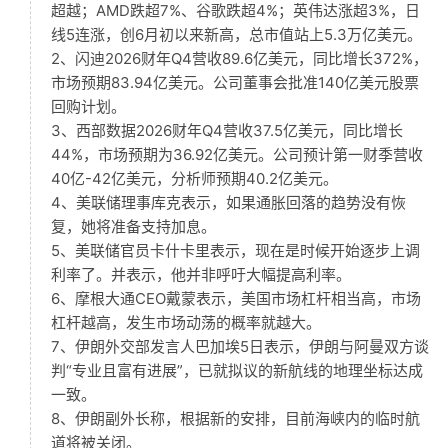
超越；AMD跌超7%、谷歌跌超4%；英伟达涨超3%，日
线5连涨，创6月初以来新高，总市值站上5.3万亿美元。
2、闪迪2026财年Q4营收89.6亿美元，同比增长372%，
市场预期83.94亿美元。公司董事会批准140亿美元股票
回购计划。
3、西部数据2026财年Q4营收37.5亿美元，同比增长
44%，市场预期为36.92亿美元。公司预计第一财季营收
40亿-42亿美元，分析师预期40.2亿美元。
4、美联储理事库克表示，如果通胀回落的趋势没有恢
复，她将准备支持加息。
5、美联储官员卡什卡里表示，现在是时候开始逐步上调
利率了。并表示，他并非呼吁大幅提高利率。
6、摩根大通CEO戴蒙表示，美国市场杠杆相当高，市场
杠杆越高，发生市场动荡的概率就越大。
7、伊朗外交部发言人巴加埃5日表示，伊朗与阿曼双方谈
判“专业且富有进展”，已就拟议的新航线的地理坐标达成
一致。
8、伊朗副外长称，根据新的安排，目前海峡内的临时航
道将被关闭。