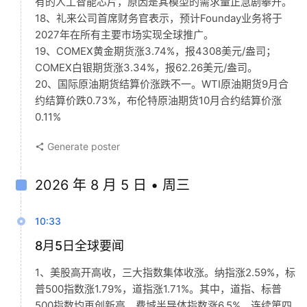
有的人工智能芯片，原因是其模型的需求量正急剧攀升。
18、礼来公司首席财务官表示，预计Founday业务将于
2027年在所有主要市场实现全球推广。
19、COMEX黄金期货涨3.74%，报4308美元/盎司；
COMEX白银期货涨3.34%，报62.26美元/盎司。
20、国际原油期货结算价涨跌不一。WTI原油期货9月合
约结算价跌0.73%，布伦特原油期货10月合约结算价涨
0.11%
Generate poster
2026 年 8 月 5 日 • 周三
10:33
8月5日全球要闻
1、美股高开高收，三大指数集体收涨。纳指涨2.59%，标
普500指数涨1.79%，道指涨1.71%。其中，道指、标普
500指数均再创新高。费城半导体指数涨6.5%，连续第四