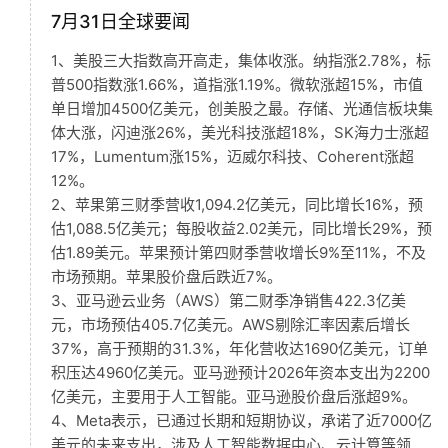
7月31日全球要闻
1、美股三大指数高开高走，集体收涨。纳指涨2.78%，标
普500指数涨1.66%，道指涨1.19%。微软涨超15%，市值
单日增加4500亿美元，创美股之最。存储、光通信板块集
体大涨，闪迪涨26%，美光科技涨超18%，SK海力士涨超
17%，Lumentum涨15%，迈威尔科技、Coherent涨超
12%。
2、苹果第三财季营收1,094.2亿美元，同比增长16%，预
估1,088.5亿美元；每股收益2.02美元，同比增长29%，预
估1.89美元。苹果预计第四财季营收增长9%至11%，不及
市场预期。苹果股价盘后跌近7%。
3、亚马逊云业务（AWS）第二财季净销售422.3亿美
元，市场预估405.7亿美元。AWS剔除汇率因素后增长
37%，高于预期的31.3%，年化营收达1690亿美元，订单
积压达4960亿美元。亚马逊预计2026年资本支出为2200
亿美元，主要用于人工智能。亚马逊股价盘后涨超9%。
4、Meta表示，已通过长期和短期协议，承诺了近7000亿
美元的未来支出，涉及人工智能数据中心、云计算等领