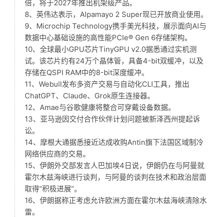
倍，将于2027年推出机架级产品。
8、英伟达表示，Alpamayo 2 Super现已开放商业使用。
9、Microchip Technology携手美光科技，展示面向AI与
数据中心基础设施的高性能PCIe® Gen 6存储架构。
10、全球最小GPU芯片TinyGPU v2.0据悉通过实机测
试。该芯片约有24万个晶体管，具备4-bit双缓冲，以及
存储在QSPI RAM中的8-bit深度缓冲。
11、Webull发布多资产交易与自动化CLI工具，推出
ChatGPT、Claude、Grok原生连接器。
12、Amae与谷歌健康将整合可穿戴设备数据。
13、亚马逊因交付合作伙伴计划问题被新泽西州提起诉
讼。
14、摩根大通据悉接近达成收购Antin旗下法国区域制冷
网络供应商的交易。
15、伊朗外交部发言人巴加埃4日说，伊朗仍在与阿曼就
霍尔木兹海峡进行谈判，与阿曼的谈判在技术和政治层面
取得“积极进展”。
16、伊朗据称正考虑允许欧洲方面在霍尔木兹海峡清除水
雷。