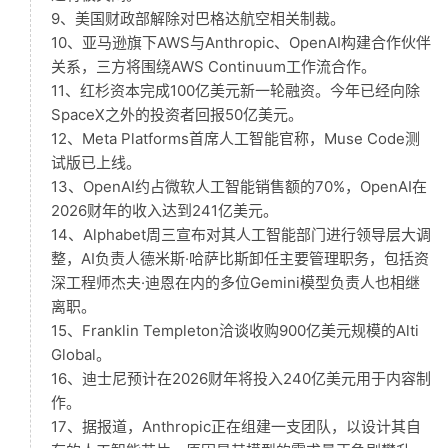
9、美国财政部解除对巴格达航空相关制裁。
10、亚马逊旗下AWS与Anthropic、OpenAI构建合作伙伴
关系，三方将围绕AWS Continuum工作流合作。
11、红杉资本完成100亿美元新一轮融资。今年已经向除
SpaceX之外的投资者回报50亿美元。
12、Meta Platforms首席人工智能官称，Muse Code测
试版已上线。
13、OpenAI约占微软人工智能销售额的70%，OpenAI在
2026财年的收入达到241亿美元。
14、Alphabet周三宣布对其人工智能部门进行领导层大调
整，AI负责人德米斯·哈萨比斯卸任主要管理职务，包括资
深工程师杰夫·迪恩在内的多位Gemini模型负责人也相继
离职。
15、Franklin Templeton洽谈收购900亿美元规模的Alti
Global。
16、迪士尼预计在2026财年将投入240亿美元用于内容制
作。
17、据报道，Anthropic正在组建一支团队，以设计其自