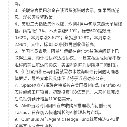
降。
3、美联储官员巴尔金在谈通货膨胀时表示，如果面临逆
风，就必须收紧政策。
4、美股三大指数集体收涨，均创4月中旬以来最大单周涨
幅。纳指涨1.3%，本周累涨5.19%；标普500指数涨
0.62%，本周累涨3.57%；道指涨0.28%，本周累涨
2.96%。其中，标普500指数再创收盘新高。
5、美国官员表示，阿曼与伊朗在霍尔木兹海峡问题上已
取得进展，预计很快将达成协议。一旦宣布达成恢复不受
阻碍的商业航运的协议，美国将解除对伊朗港口的封锁。
6、伊朗官员称已与阿曼就霍尔木兹海峡通行问题明确总
体框架，最终文本及具体细节将于近期对外公布。
7、SpaceX宣布将联合特斯拉在美国得州启动Terafab AI
芯片超级工厂项目，初期投资168亿美元，未来扩建完成
后总投资预计增至1190亿美元。
8、AMD当地时间周四宣布收购AI推理芯片初创公司
Taalas，旨在切入快速增长的AI推理芯片市场。
9、Qumulus AI与Agentic Hedge Fund就英伟达GPU相
关事宜达成合作协议。