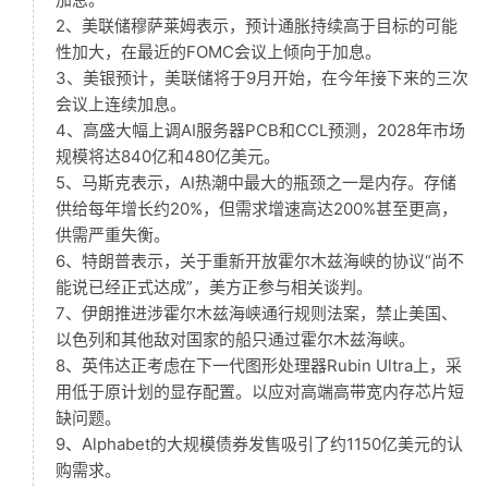
2、美联储穆萨莱姆表示，预计通胀持续高于目标的可能
性加大，在最近的FOMC会议上倾向于加息。
3、美银预计，美联储将于9月开始，在今年接下来的三次
会议上连续加息。
4、高盛大幅上调AI服务器PCB和CCL预测，2028年市场
规模将达840亿和480亿美元。
5、马斯克表示，AI热潮中最大的瓶颈之一是内存。存储
供给每年增长约20%，但需求增速高达200%甚至更高，
供需严重失衡。
6、特朗普表示，关于重新开放霍尔木兹海峡的协议“尚不
能说已经正式达成”，美方正参与相关谈判。
7、伊朗推进涉霍尔木兹海峡通行规则法案，禁止美国、
以色列和其他敌对国家的船只通过霍尔木兹海峡。
8、英伟达正考虑在下一代图形处理器Rubin Ultra上，采
用低于原计划的显存配置。以应对高端高带宽内存芯片短
缺问题。
9、Alphabet的大规模债券发售吸引了约1150亿美元的认
购需求。