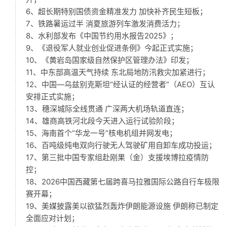
6、超长期特别国债资金精准发力 加快补齐民生短板；
7、铁路暑运过半 消夏旅游列车激发消费活力；
8、水利部发布《中国节约用水报告2025》；
9、《退役军人就业创业促进条例》今起正式实施；
10、《黄岩岛国家级自然保护区管理办法》印发；
11、中东部高温天气持续 东北局地防汛救灾加紧进行；
12、中国—乌兹别克斯坦“经认证的经营者”（AEO）互认
安排正式实施；
13、穗深城际全线贯通 广深两大机场轨道直连；
14、雄商高铁河北段今天进入运行试验阶段；
15、海南首个“华龙一号”核电机组并网发电；
16、百吨级纯电双向行驶无人驾驶矿用自卸车成功投运；
17、第三批中国专家组赴刚果（金）支援埃博拉疫情防
控；
18、2026中国西藏第七届跨喜马拉雅国际公路自行车极限
赛开幕；
19、美媒披露美以欲猛烈轰炸伊朗能源设施 伊朗称已制定
全面应对计划；