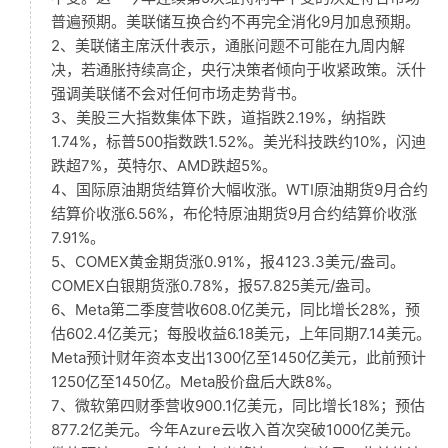
普遍预期。美联储互换合约不再完全消化9月加息预期。
2、美联储主席沃什表示，通胀问题不可能在九周内解
决，若通胀持续高企，央行决策者倾向于收紧政策。沃什
强调美联储不会对任何市场走势背书。
3、美股三大指数集体下跌，道指跌2.19%，纳指跌
1.74%，标普500指数跌1.52%。美光科技跌约10%，闪迪
跌超7%，英特尔、AMD跌超5%。
4、国际原油期货结算价大幅收涨。WTI原油期货9月合约
结算价收涨6.56%，布伦特原油期货9月合约结算价收涨
7.91%。
5、COMEX黄金期货涨0.91%，报4123.3美元/盎司。
COMEX白银期货涨0.78%，报57.825美元/盎司。
6、Meta第二季度营收608.0亿美元，同比增长28%，预
估602.4亿美元；每股收益6.18美元，上年同期7.14美元。
Meta预计财年资本支出1300亿至1450亿美元，此前预计
1250亿至1450亿。Meta股价盘后大跌8%。
7、微软第四财季营收900.1亿美元，同比增长18%；预估
877.2亿美元。今年Azure云收入首次突破1000亿美元。