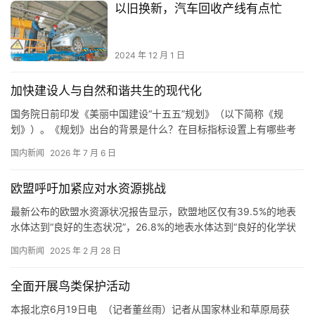
以旧换新，汽车回收产线有点忙
2024 年 12 月 1 日
加快建设人与自然和谐共生的现代化
国务院日前印发《美丽中国建设“十五五”规划》（以下简称《规
划》）。《规划》出台的背景是什么？在目标指标设置上有哪些考
虑？如何抓好贯彻落实？生态环境部负责人进行了解读。 推动生态
国内新闻
2026 年 7 月 6 日
环境质量整体提升 生态环境部负责人介绍，“十五五”时期是美丽中
国建设承前启后、扩面提质，实现生态环境根本好转的关键阶段。
欧盟呼吁加紧应对水资源挑战
制定《规划》，有利于凝聚全社会力量，加快建设人与自然和谐共
生的现…
最新公布的欧盟水资源状况报告显示，欧盟地区仅有39.5%的地表
水体达到“良好的生态状况”，26.8%的地表水体达到“良好的化学状
况”。报告认为，化学物质汞及其他有毒污染物扩散是造成地表水体
国内新闻
2025 年 2 月 28 日
污染的主要原因。欧盟环境、水资源恢复力和竞争性循环经济专员
杰西卡·罗斯沃尔表示，清洁可靠的水资源供应对公民、环境和企业
全面开展鸟类保护活动
发展都至关重要，欧洲必须加大力度提高水资源恢复力，应对…
本报北京6月19日电 （记者董丝雨）记者从国家林业和草原局获