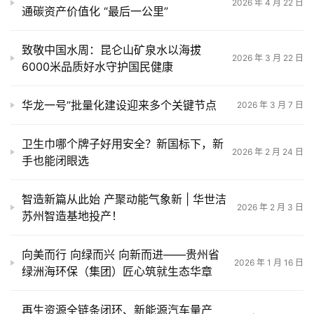
2026 年 4 月 22 日
通碳资产价值化 “最后一公里”
致敬中国水周：昆仑山矿泉水以海拔
2026 年 3 月 22 日
6000米品质好水守护国民健康
华龙一号”批量化建设迎来多个关键节点
2026 年 3 月 7 日
卫生巾哪个牌子好用安全？新国标下，新
2026 年 2 月 24 日
手也能闭眼选
智造新篇从此始 产聚动能气象新 | 华世洁
2026 年 2 月 3 日
苏州智造基地投产！
向美而行 向绿而兴 向新而进——贵州省
2026 年 1 月 16 日
绿洲海环保（集团）匠心筑就生态华章
再生资源全链条闭环、新能源汽车量产