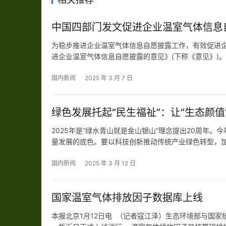
中国四部门发文促进企业温室气体信息
为稳步推进企业温室气体信息自愿披露工作，有效促进
进企业温室气体信息自愿披露的意见》(下称《意见》)
企业应对气候风险能力与透明度，健全生态环境治理体系
体信…
国内新闻
2025 年 3 月 7 日
绿色发展托起“民生福祉”：让“生态颜值
2025年是“绿水青山就是金山银山”理念提出20周年
量发展的底色。要以科技创新推动传统产业绿色转型，加
起“民生福祉”。 “20年来，我们村从‘山是秃头光，水成
国内新闻
2025 年 3 月 12 日
国家温室气体排放因子数据库上线
本报北京1月12日电 （记者寇江泽）生态环境部与国家