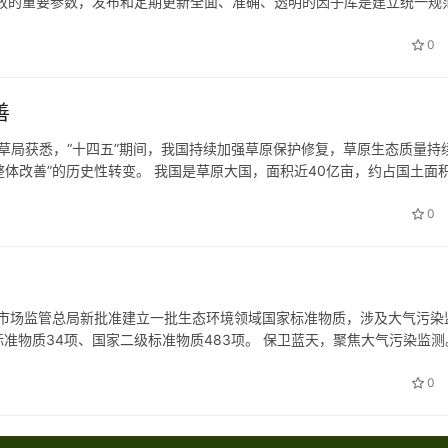
放的重要参数，发布和定期更新全面、准确、透明的因子库是建立统一规
开展碳排放核算提供基础数据支持，方便各类主体开展碳排放核算，有效
0
善
林草局获悉，“十四五”期间，我国持续加强草原保护修复，草原生态质量持
整体改善”的历史性转变。 我国是草原大国，面积近40亿亩，约占国土面
化草原面积缩减近2.8亿亩，年均防治超1亿亩的草原有害生物，综…
0
家市场监管总局新批准建立一批生态环境领域国家标准物质，涉及大气污染
准物质34项、国家二级标准物质483项。 保卫蓝天，聚焦大气污染监测
硫、空气中异丁烯以及空气中苯等标准物质应用于环境空气自动监测、污
0