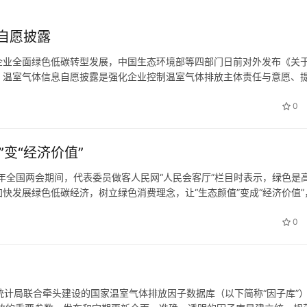
自愿披露
企业全面绿色低碳转型发展，中国生态环境部等四部门日前对外发布《关
。 温室气体信息自愿披露是强化企业控制温室气体排放主体责任与意愿、
和绿色低碳发展机制的重要举措。 《意见》明确，到2027年，企业温室
0
”变“经济价值”
。今年全国两会期间，代表委员做客人民网“人民会客厅”栏目时表示，绿色是
快发展绿色低碳经济，树立绿色消费理念，让“生态颜值”变成“经济价值”
酱油汤’变成了‘人在村中走，犹如画中游’，老百姓吃上了‘…
0
统计局联合牵头建设的国家温室气体排放因子数据库（以下简称“因子库”