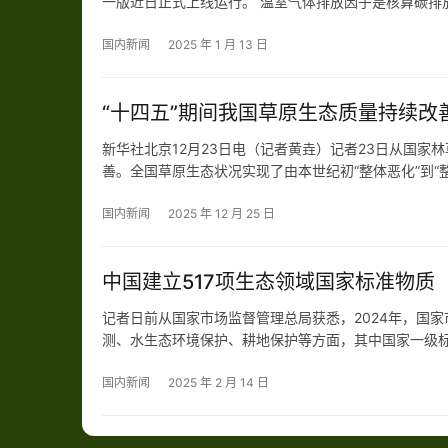
一版近日正式上线运行。 温室气体排放因子是核算碳排
排放核算体系的重要基础。因子库的上线将为社会各界
全…
国内新闻
2025 年 1 月 13 日
“十四五”期间我国草原生态质量持续改
新华社北京12月23日电（记者黄垚）记者23日从国家
善。全国草原生态状况实现了由本世纪初“整体恶化”到“
27%。“十四五”期间，我国大力推进草原修复治理，退
国内新闻
2025 年 12 月 25 日
中国建立517项生态领域国家标准物质
记者日前从国家市场监督管理总局获悉，2024年，国
测、水生态环境保护、耕地保护等方面，其中国家一级标
批准发布的空气中异丁烷、空气中丙烯腈、空气中羰基
在线…
国内新闻
2025 年 2 月 14 日