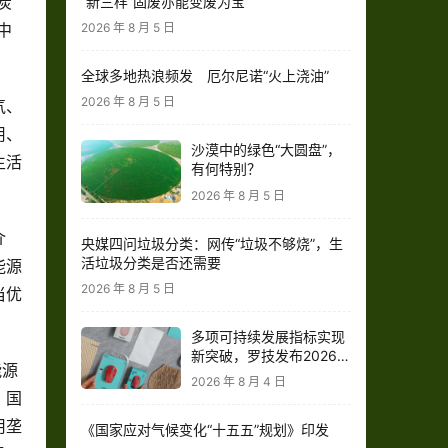
炭
“新三样”固废亦能变废为宝
中
2026 年 8 月 5 日
全球多地热浪频发 厄尔尼诺“火上浇油”
2026 年 8 月 5 日
气、
用、
沙漠中的绿色“大圆盘”，
生活
有何特别？
2026 年 8 月 5 日
介
央媒四问垃圾分类：网传“垃圾不够烧”，生
活垃圾分类是否还需要
能源
2026 年 8 月 5 日
当优
多项可持续发展指标实现
新突破，罗技发布2026财
能源
年影响力报告
2026 年 8 月 4 日
。国
用垄
《国家应对气候变化“十五五”规划》印发