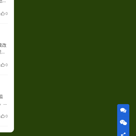
范碳
降低
0
续改
积
0
监
。新
染源
0