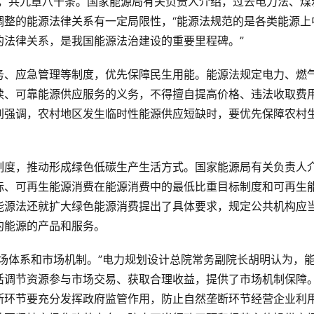
施行，共九章八十条。国家能源局有关负责人介绍，过去电力法、煤
调整的能源法律关系有一定局限性，“能源法规范的是各类能源上
的法律关系，是我国能源法治建设的重要里程碑。”
务、应急管理等制度，优先保障民生用能。能源法规定电力、燃
续、可靠能源供应服务的义务，不得擅自提高价格、违法收取费
别强调，农村地区发生临时性能源供应短缺时，要优先保障农村
制度，推动形成绿色低碳生产生活方式。国家能源局有关负责人
标、可再生能源消费在能源消费中的最低比重目标制度和可再生
能源法还就扩大绿色能源消费提出了具体要求，规定公共机构应
约能源的产品和服务。
场体系和市场机制。”电力规划设计总院常务副院长胡明认为，
活调节资源参与市场交易、获取合理收益，提供了市场机制保障
断环节要充分发挥政府监管作用，防止自然垄断环节经营企业利