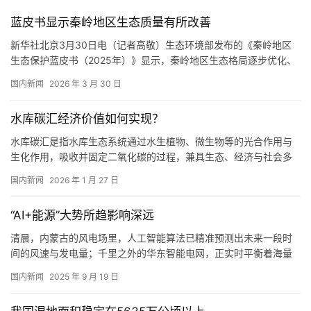
蓝皮书显示秦岭地区生态质量有所改善
新华社北京3月30日电（记者高敬）生态环境部发布的《秦岭地区
生态保护蓝皮书（2025年）》显示，秦岭地区生态格局逐步优化、
生态质量有所改善、生态功能总体稳中有升。 生态环境部新闻发言
国内新闻
2026 年 3 月 30 日
人裴晓菲30日在新闻发布会上介绍，为加强秦岭地区生态保护与修
复监督，生态环境部近日组织完成了秦岭地区生态状况变化调查评
水库碳汇经济价值如何实现？
估，形成了《秦岭地区生态保护蓝皮书（2025年）》。 蓝皮书…
水库碳汇是指水库生态系统通过水生植物、微生物等的光合作用与
生化作用，吸收并固定二氧化碳的过程，兼具生态、经济与社会多
重价值。 水库碳汇的经济价值可以通过“生态固碳—量化核算—市场
国内新闻
2026 年 1 月 27 日
转化—收益反哺”的闭环过程实现，其具体实现机制可分为以下4个
环节： 生态固碳，主要是水生植物通过光合作用将二氧化碳转化为
“AI+能源”大势所趋影响深远
生物质碳，另外，二氧化碳溶于水库水体后发生一系列化学反应，
将二…
清晨，内蒙古的风电场里，人工智能算法已精准预测出未来一段时
间的风速与发电量；千里之外的华东智能电网，正实时平衡着海量
用电需求与分布式能源的供电波动；在深海油气平台，AI驱动的监
国内新闻
2025 年 9 月 19 日
测系统持续排查设备隐患，确保开采作业安全稳定……这幅由人工智
能深度赋能的能源图景，正从蓝图加速走向现实。 近日，国家发展