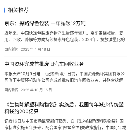
相关推荐
京东：探路绿色包装 一年减碳12万吨
近年来，中国快递包装废弃物产生量逐年攀升。京东围绕减量、复
用、回收、降解等方向持续探索绿色包装，2024年，投放减量化的
X系列纸箱8.6亿个，投放循环保温箱96万个，二次纸箱回收再用次
国内新闻
2025 年 4 月 18 日
数超过2.9亿次。2024年，京东在包装环节实现碳减排超12万吨，
减排效果相当于节约了北京所有家庭（约800万户）5天的用电。 全
中国资环完成首批废旧汽车回收业务
力推动快递包装循环使用。目前，京东已累计在18…
本报天津10月9日电 （记者靳博）日前，中国资源循环集团有限公
司旗下中资环机动车公司完成首批废旧汽车回收业务，并联合拆解
企业对车辆进行精细化拆解和回用件质检再利用，标志着中资环机
国内新闻
2025 年 10 月 15 日
动车公司循环利用新模式正式进入实践阶段。 本批次废旧汽车来自
保险公司，由中资环机动车公司回收后进入精细化拆解环节，对拆
《生物降解塑料购物袋》实施后，我国每年减少传统塑
解下来的车灯、空调控制面板等符合标准的回用件进行高价值利
料袋约200亿只
用。 …
记者16日从中国市场监管部门获悉，自《生物降解塑料购物袋》国
家标准实施五年多来，配合国家“限塑令”相关政策施行，中国每年减