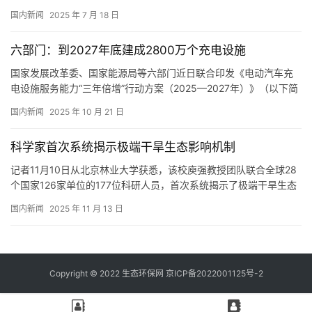
少传统塑料袋约200亿只，有效解决传统塑料废弃后不当处置带来的
国内新闻
2025 年 7 月 18 日
“白色污染”问题。 国家标准规定，生物降解塑料购物袋的原材料必
须来源于生物质资源或具有生物降解性能的合成聚合物，这为“碳减
六部门：到2027年底建成2800万个充电设施
排”提供了技术支撑。 以聚乳酸（PLA）材质为例，生物…
国家发展改革委、国家能源局等六部门近日联合印发《电动汽车充
电设施服务能力“三年倍增”行动方案（2025—2027年）》（以下简
称《行动方案》），提出到2027年底，在全国范围内建成2800万个
国内新闻
2025 年 10 月 21 日
充电设施，提供超3亿千瓦的公共充电容量，满足超过8000万辆电
动汽车充电需求，实现充电服务能力的翻倍增长。 国家能源局有关
科学家首次系统揭示极端干旱生态影响机制
负责人介绍，近年来我国充电基础设施快速发展，服…
记者11月10日从北京林业大学获悉，该校庾强教授团队联合全球28
个国家126家单位的177位科研人员，首次系统揭示了极端干旱生态
影响机制，为全球干旱生态研究提供支撑。相关研究成果日前发表
国内新闻
2025 年 11 月 13 日
在国际期刊《科学》上。 该研究通过国际干旱联网实验，在覆盖6
大洲的74个草原和灌丛生态系统中，采用统一的干旱处理实验技
术，精准模拟了连续3—4年的干旱过程。这种标准化、大尺度…
Copyright © 2022 生态环保网 京ICP备2022001125号-2