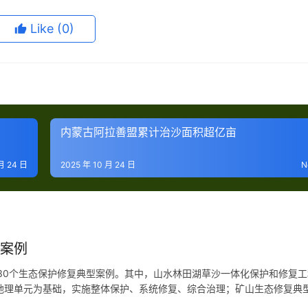
Like
(0)
内蒙古阿拉善盟累计治沙面积超亿亩
月 24 日
2025 年 10 月 24 日
N
型案例
布30个生态保护修复典型案例。其中，山水林田湖草沙一体化保护和修复工
地理单元为基础，实施整体保护、系统修复、综合治理；矿山生态修复典
典型案例10个，展现拓展亲海空间、促进人海和谐的显著成效。 据介绍，