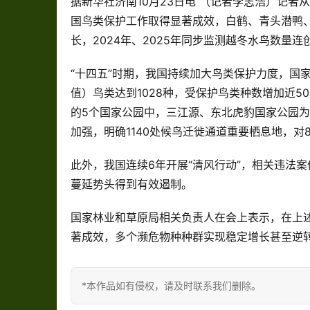
据新华社济南10月23日电 （记者李志浩）记者
国鸟类保护工作取得显著成效，白鹤、青头潜鸭
长，2024年、2025年同步监测越冬水鸟数量
“十四五”时期，我国持续加大鸟类保护力度，国家
值）鸟类达到1028种，受保护鸟类种数增加近
的5个国家公园中，三江源、东北虎豹国家公园
加强，明确1140处候鸟迁徙通道重要栖息地，对
此外，我国连续6年开展“清风行动”，相关违法
蔓延势头得到有效遏制。
国家林业和草原局相关负责人在会上表示，在上
著成效，多个濒危物种种群实现稳定增长甚至逆
*本作品如有侵权，请及时联系我们删除。