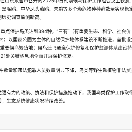
从在山东东营市召开的2025中日韩澳候鸟保护工作组会议上获悉
、黑嘴鸥、中华凤头燕鸥、朱鹮等多个濒危物种种群数量实现稳
连创历史调查监测新高。
重点保护鸟类达到394种，“三有”（有重要生态、科学、社会价
50%；以国家公园为主体的自然保护地体系建设不断推进，首批设
为重要候鸟繁殖地；候鸟迁飞通道保护修复和保护监测体系建设
821处关键栖息地全面开展保护修复。
案件数量和违法犯罪人员数量明显下降，鸟类等野生动植物非法贸
述强有力的政策、执法和保护措施推动下，我国鸟类保护工作取
转，生态系统健康状况持续改善。