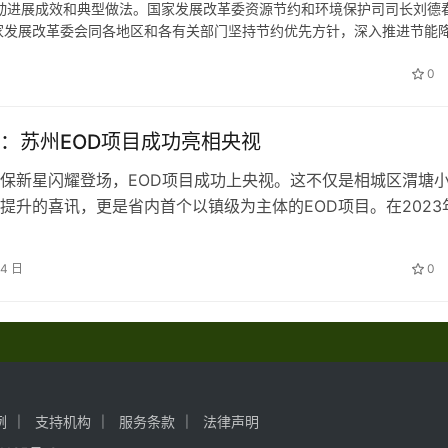
动进展成效和典型做法。国家发展改革委资源节约和环境保护司司长刘德
家发展改革委会同各地区和各有关部门坚持节约优先方针，深入推进节能
看到，各领域还存在大量老旧设备，节能降碳改造和设备更新的潜力依然
0
：苏州EOD项目成功亮相央视
保新星闪耀登场，EOD项目成功上央视。这不仅是相城区渭塘
提升的喜讯，更是省内首个以镇级为主体的EOD项目。在2023
顺利通过评审，成为省级EOD项目库的一员。今年以来，渭塘
小流域的综合整治与紫薇生态文化园、智能建造产业基地、总部
24 日
0
项目的规划与建设，将生态治理与产业项目开发紧密结合，开创
…
例
支持机构
服务条款
法律声明