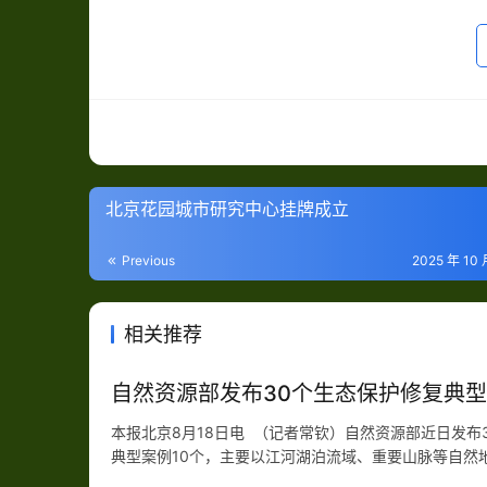
北京花园城市研究中心挂牌成立
Previous
2025 年 10 
相关推荐
自然资源部发布30个生态保护修复典
本报北京8月18日电 （记者常钦）自然资源部近日发
典型案例10个，主要以江河湖泊流域、重要山脉等自然
例10个，涵盖废弃矿山、生产矿山两类；海洋生态修复