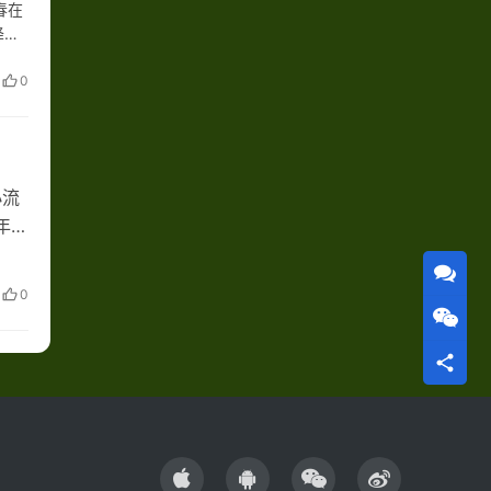
春在
降碳
巨
0
小流
年年
镇全
经
0
出