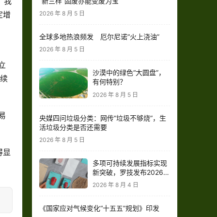
：我
“新三样”固废亦能变废为宝
定增
2026 年 8 月 5 日
全球多地热浪频发 厄尔尼诺“火上浇油”
2026 年 8 月 5 日
立
沙漠中的绿色“大圆盘”，
持续
有何特别？
2026 年 8 月 5 日
易
央媒四问垃圾分类：网传“垃圾不够烧”，生
活垃圾分类是否还需要
2026 年 8 月 5 日
得显
多项可持续发展指标实现
新突破，罗技发布2026财
年影响力报告
2026 年 8 月 4 日
《国家应对气候变化“十五五”规划》印发