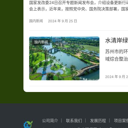
国家发改委24日召开专题新闻发布会，介绍设备更新行
会上表示，近年来，按照党中央、国务院决策部署，国
增效行动，推动节能降碳工作取得积极成效。但是也要
大。将超长期…
国内新闻
2024 年 9 月 25 日
水清岸绿
国内新闻
苏州市的环
域综合整治
底，该项目
力以赴进行
2024 年 9 月 
济园等重点
“生态优先
公司简介
联系我们
发展历程
项目案