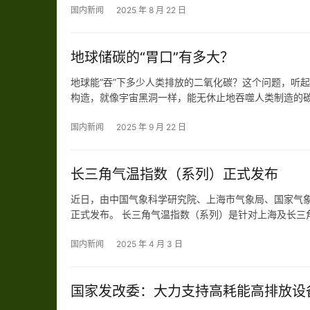
国内新闻
2025 年 8 月 22 日
地球储碳的“胃口”有多大？
地球能“吞”下多少人类排放的二氧化碳？这个问题，听
构造，就像宇宙黑洞一样，能无休止地吞噬人类制造的碳
永不溢出的垃圾桶。但最新研究显示：这个“垃圾桶”其
析…
国内新闻
2025 年 9 月 22 日
长三角气温指数（系列）正式发布
近日，由中国气象科学研究院、上海市气象局、国家气
正式发布。 长三角气温指数（系列）是针对上海及长三
数，包含长三角地区气温和制冷、制热等6条指数，并已
平台、中…
国内新闻
2025 年 4 月 3 日
国家发改委：大力支持高耗能高排放设