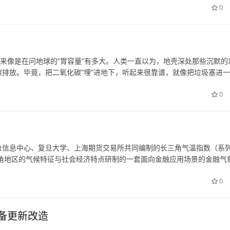
0
起来像是在问地球的“胃容量”有多大。人类一直以为，地壳深处那些沉默的
排放。毕竟，把二氧化碳“埋”进地下，听起来很靠谱，就像把垃圾塞进
实是有盖子的，而且，可能正在快速逼近它的极限。 奥地利国际应用系统
0
象信息中心、复旦大学、上海期货交易所共同编制的长三角气温指数（系
角地区的气候特征与社会经济特点研制的一套面向金融应用场景的金融气
于2月通过专家评审。长三角气温指数（系列）将在中国金融气象指数与
0
备更新改造