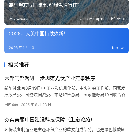
塞罕坝获得国际市场“绿色通行证”
Previous
2026 年 1 月 13 日 上午9:13
2026，大美中国持续焕新！
2026 年 1 月 13 日
Next
相关推荐
六部门部署进一步规范光伏产业竞争秩序
新华社北京8月19日电 工业和信息化部、中央社会工作部、国家发
展改革委、国务院国资委、市场监管总局、国家能源局19日联合召
开光伏产业座谈会，进一步规范光伏产业竞争秩序。 会议提出，光
国内新闻
2025 年 8 月 23 日
伏产业各方要深刻认识规范竞争秩序对光伏产业高质量发展的重要
意义，共同推动产业健康可持续发展。加强产业调控，强化光伏产
夯实美丽中国建设科技保障（生态论苑）
业项目投资管理，以市场化、法治化方式推动落后产能有序退出。
遏制…
环保装备制造业是生态环保产业的重要组成部分，也是绿色低碳转