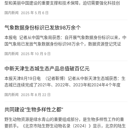
型和美丽中国建设的重要支撑和技术保障，迫切需要强化科技创
新，形成更加完备、优质高效的环保技术装备供给体系 近日，工业
国内新闻
2025 年 5 月 6 日
和信息化部、生态环境部、市场监管总局联合发布《促进环保装备
制造业高质量发展的若干意见》，将推动环保装备制造业从传统的
气象数据身份标识已发放98万余个
污染治理向绿色、低碳、循环发展全面升级，打造具有国际竞争…
本报电 记者从中国气象局获悉：自开展气象数据身份标识以来，中
国气象局已发放气象数据身份标识98万余个，数据资源登记凭证
8600余个，支撑各行业领域14万个应用场景。 气象数据身份标
国内新闻
2025 年 10 月 9 日
识，即客观记录气象数据流通各主体、全过程信息，并赋予其全球
唯一的标识码。基于气象数据身份标识体系，中国气象局为数据持
中新天津生态城生态产品总值破百亿元
有者开通气象数据登记监管平台，支持各类型气象数据资源的快捷
登记…
本报天津8月19日电 （记者靳博）记者从中新天津生态城获悉：生
态城已连续完成了2021年、2022年、2023年和2024年4个年度
GEP（生态产品总值）核算。经研究测算，2024年生态城全域GEP
国内新闻
2025 年 8 月 22 日
约为111亿元，其中物质供给价值量约1亿元，调节服务价值量约75
亿元，文化服务价值量约35亿元。 据介绍，生态城累计绿化面积
共同建设“生物多样性之都”
1000余公顷，建成区绿地率达到50…
野生动物资源是绿水青山的重要组成部分，是生物多样性工作的重
要抓手。《北京市陆生野生动物名录（2024）》显示，北京的陆生