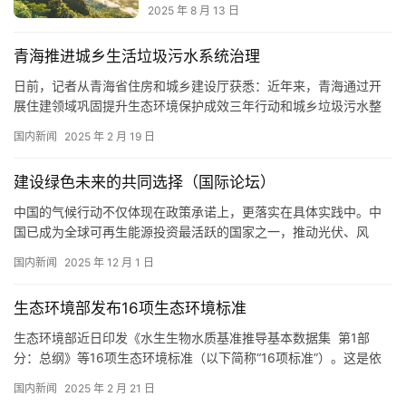
2025 年 8 月 13 日
青海推进城乡生活垃圾污水系统治理
日前，记者从青海省住房和城乡建设厅获悉：近年来，青海通过开
展住建领域巩固提升生态环境保护成效三年行动和城乡垃圾污水整
治提升、城镇污水管网安全运行排查整治专项行动，建立全省生活
国内新闻
2025 年 2 月 19 日
垃圾填埋设施、餐厨垃圾处理设施和渗滤液处理设施台账，完成城
镇污水管网清淤疏通，城市县城污水处理厂实现稳定达标排放，城
建设绿色未来的共同选择（国际论坛）
市县城垃圾污水处理体系实现转型升级，城乡生活垃圾污水系统治
理能力逐步提…
中国的气候行动不仅体现在政策承诺上，更落实在具体实践中。中
国已成为全球可再生能源投资最活跃的国家之一，推动光伏、风
能、电池储能等产业实现跨越式发展，同时不断深化同巴西在内的
国内新闻
2025 年 12 月 1 日
发展中国家的绿色合作 在巴西贝伦举行的《联合国气候变化框架公
约》第三十次缔约方大会（COP30）是全球气候治理进程中的重要
生态环境部发布16项生态环境标准
时刻。作为COP30主席国，巴西积极推进落实可持续发展议程，得
到了…
生态环境部近日印发《水生生物水质基准推导基本数据集 第1部
分：总纲》等16项生态环境标准（以下简称“16项标准”）。这是依
据《生态环境信息化标准体系指南》《环境信息元数据规范》《生
国内新闻
2025 年 2 月 21 日
态环境信息基本数据集编制规范》制定发布的我国环境基准领域第