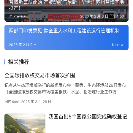
智造新篇从此始 产聚动能气象新 | 华世洁苏州智造基地
投产！
Previous
2026 年 2 月 3 日 下午4:50
两部门印发意见 健全重大水利工程建设运行管理机制
2026 年 2 月 9 日
Next
相关推荐
全国碳排放权交易市场首次扩围
记者从生态环境部举行的新闻发布会上获悉，生态环境部26日发布
《全国碳排放权交易市场覆盖钢铁、水泥、铝冶炼行业工作方
案》，标志着全国碳排放权交易市场首次扩大行业覆盖范围工作正
国内新闻
2025 年 3 月 28 日
式进入实施阶段。 “钢铁、水泥、铝冶炼行业是碳排放大户，年排放
约30亿吨二氧化碳当量，占全国二氧化碳排放总量的20%以上。此
我国首批5个国家公园完成确权登记
次扩围后，全国碳排放权交易市场预计新增1500家重点排放单位，
覆…