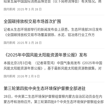
绍第五届中国国际消费品博览会（以下简称消博会）有关情况。商
务部市场运行和消费促进司司长李刚表示，2024年，商务部会同各
国内新闻
2025 年 3 月 28 日
地方、各相关部门深入推进消费品以旧换新，7000多万台（件）绿
色智能汽车、家电、家居产品进入了百姓生活。 “消费品以旧换新推
全国碳排放权交易市场首次扩围
动了大宗耐用消费品向绿色化、智能化升级。”李刚介绍，今…
记者从生态环境部举行的新闻发布会上获悉，生态环境部26日发布
《全国碳排放权交易市场覆盖钢铁、水泥、铝冶炼行业工作方
案》，标志着全国碳排放权交易市场首次扩大行业覆盖范围工作正
国内新闻
2025 年 3 月 28 日
式进入实施阶段。 “钢铁、水泥、铝冶炼行业是碳排放大户，年排放
约30亿吨二氧化碳当量，占全国二氧化碳排放总量的20%以上。此
《2025年中国风能太阳能资源年景公报》发布
次扩围后，全国碳排放权交易市场预计新增1500家重点排放单位，
覆…
本报北京2月3日电 （记者蒋雪鸿）中国气象局发布《2025年中国
风能太阳能资源年景公报》，基于最新风能太阳能资源数据集，对
2025年全国风能太阳能资源情况和相对过去10年、30年平均资源量
国内新闻
2026 年 2 月 9 日
变化情况进行分析，已连续12年面向社会进行发布。 公报显示，
2025年全国风能资源为正常年景。全国陆地100米高度年平均风速
第三轮第四批中央生态环境保护督察全部进驻
约为4.8米/秒，140米高度年平均风速约为5…
28日，中央第二生态环境保护督察组督察内蒙古自治区动员会在内
蒙古呼和浩特召开。第三轮第四批8个中央生态环境保护督察组全部
实现督察进驻。 在进驻动员会上，各督察组组长指出，要统筹开展