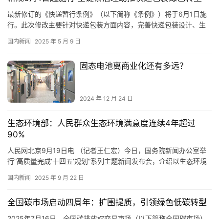
最新修订的《快递暂行条例》（以下简称《条例》）将于6月1日施
行。此次修改主要针对快递包装方面内容，完善快递包装设计、生
产、使用、回收、处置等环节制度措施，明确企业以及政府、行业
国内新闻
2025 年 5 月 9 日
组织、快递用户等各类主体责任，力求形成全链条治理合力。 多位
专家接受科技日报记者采访时分析，《条例》填补了我国在快递包
固态电池离商业化还有多远？
装治理方面的制度空白，为快递包装治理工作提供了有力法治保
障，有利于…
2024 年 12 月 24 日
生态环境部：人民群众生态环境满意度连续4年超过
90%
人民网北京9月19日电 （记者王仁宏）今日，国务院新闻办公室举
行“高质量完成‘十四五’规划”系列主题新闻发布会，介绍以生态环境
高水平保护推动高质量发展情况。生态环境部部长黄润秋表示，“十
国内新闻
2025 年 9 月 22 日
四五”时期，是我国生态文明建设和生态环境保护工作具有里程碑意
义的五年。生态环境部坚持以更高站位、更宽视野、更高标准、更
全国碳市场启动四周年：扩围提质，引领绿色低碳转型
大力度谋划和推进生态环境保护工作，推动美丽中国建设迈出重…
2025年7月16日，全国碳排放权交易市场（以下简称全国碳市场）