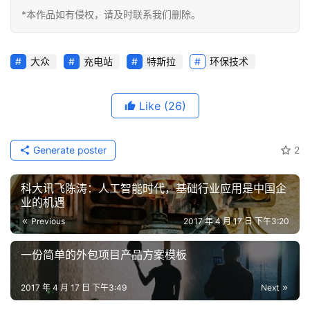
*本作品如有侵权，请及时联系我们删除。
大众
充电站
特斯拉
环保技术
Like
(26)
Generate poster
2
科大讯飞陈涛：人工智能时代，基础行业应用是中国企
业的机遇
Previous
2017 年 4 月 17 日 下午3:20
一份简单的外包项目产品方案模板
2017 年 4 月 17 日 下午3:49
Next