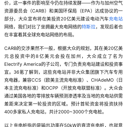
价，这一事件的影响至今仍在持续发酵——作为与加州空气
资源委员会（CARB）和美国环保局（EPA）达成协议的一
部分，大众宣布将在美投资20亿美元建设电动汽车
充电站
网络，我们对比了坐拥最大充电网络的
特斯拉
，发现后者也
在丰富着其全球充电站网络的布局。
CARB的交涉果然不一般，根据大众的规划，其在美20亿美
元总投资中的8亿美元会投在加州，大众成立了名为
Electrify America的子公司，专门负责充电站建设和投资事
宜。36氪了解到，这些充电站并非大众集团旗下汽车专用
充电器，兼容CCS（欧美主流充电标准）、CHAdeMO（日
本主流充电标准）和OCPP（开放充电联盟标准）。大众会
通过美国各地的零排放车辆预测渗透率及当地的充电站供需
差距来决定第一轮投资的区域。预计首轮资金将投资扶持
400多家私人充电站，共计2000~3000个充电桩。
以上充电桩指的是输出功率在50kW的直流充电桩，也就意