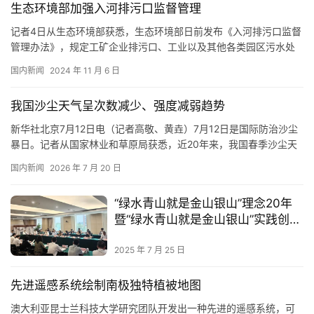
生态环境部加强入河排污口监督管理
记者4日从生态环境部获悉，生态环境部日前发布《入河排污口监督
管理办法》，规定工矿企业排污口、工业以及其他各类园区污水处
理厂排污口、城镇污水处理厂排污口的设置实行审批管理；未经批
国内新闻
2024 年 11 月 6 日
准的，禁止通过上述入河排污口排放污水；其他的入河排污口，应
当在设置前，提交入河排污口登记表。 根据管理办法，国务院生态
我国沙尘天气呈次数减少、强度减弱趋势
环境主管部门负责全国入河排污口信息化管理工作，组织建立并动
态更新入…
新华社北京7月12日电（记者高敬、黄垚）7月12日是国际防治沙尘
暴日。记者从国家林业和草原局获悉，近20年来，我国春季沙尘天
气总体呈次数减少、强度减弱趋势，沙尘天气由年均12.5次减少到
国内新闻
2026 年 7 月 20 日
近年的9.6次。 沙尘暴是我国北方地区常见的灾害性天气，是一种自
然天气过程，通常每年3月至5月进入多发期。今春我国共发生8次
“绿水青山就是金山银山”理念20年
沙尘天气过程。 近年来，我国坚持山水林田湖草沙一体…
暨“绿水青山就是金山银山”实践创新
基地工作座谈会举行
2025 年 7 月 25 日
先进遥感系统绘制南极独特植被地图
澳大利亚昆士兰科技大学研究团队开发出一种先进的遥感系统，可