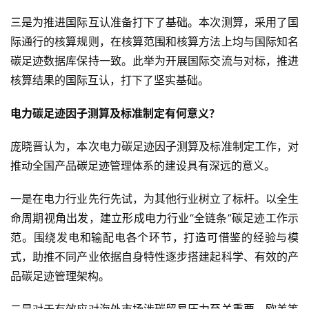
三是为推进国际互认准备打下了基础。本次测算，采用了国
际通行的核算规则，在核算范围和核算方法上均与国际知名
碳足迹数据库保持一致。此举为开展国际交流与对标，推进
核算结果的国际互认，打下了坚实基础。
电力碳足迹因子测算及标准制定有何意义？
庞晓晋认为，本次电力碳足迹因子测算及标准制定工作，对
推动全国产品碳足迹管理体系的建设具有深远的意义。
一是在电力行业先行先试，为其他行业树立了标杆。以全生
命周期视角出发，建立形成电力行业“全链条”碳足迹工作示
范。围绕发电和输配电各个环节，打造可借鉴的经验与模
式，助推不同产业依据自身特性逐步搭建起科学、有效的产
品碳足迹管理架构。
二是对于有效应对海外市场涉碳贸易压力至关重要。欧美等