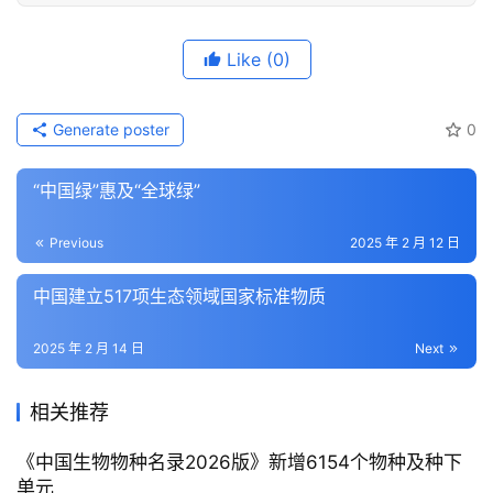
Like
(0)
Generate poster
0
“中国绿”惠及“全球绿”
Previous
2025 年 2 月 12 日
中国建立517项生态领域国家标准物质
2025 年 2 月 14 日
Next
相关推荐
《中国生物物种名录2026版》新增6154个物种及种下
单元