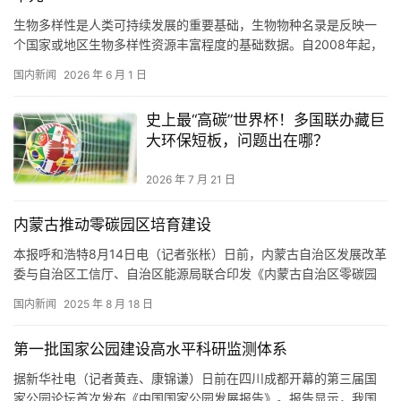
生物多样性是人类可持续发展的重要基础，生物物种名录是反映一
个国家或地区生物多样性资源丰富程度的基础数据。自2008年起，
中国科学院生物多样性委员会组织编制《中国生物物种名录》，并
国内新闻
2026 年 6 月 1 日
每年以年度名录的形式发布，旨在摸清中国生物多样性家底，促进
生物多样性研究与保护。 今年5月22日是第二十六个国际生物多样
史上最“高碳”世界杯！多国联办藏巨
性日，《中国生物物种名录2026版》正式发布，共收录物种及种
大环保短板，问题出在哪？
下…
2026 年 7 月 21 日
内蒙古推动零碳园区培育建设
本报呼和浩特8月14日电（记者张枨）日前，内蒙古自治区发展改革
委与自治区工信厅、自治区能源局联合印发《内蒙古自治区零碳园
区培育建设方案》，计划通过试点推进、示范引领、模式创新等举
国内新闻
2025 年 8 月 18 日
措，高标准高质量建设零碳园区，培育创建一批国家级和自治区级
零碳园区试点，打造绿色低碳发展高地。 据悉，零碳园区是指通过
第一批国家公园建设高水平科研监测体系
规划、设计、技术、管理等方式，使园区内生产生活活动产生的二
氧化碳…
据新华社电（记者黄垚、康锦谦）日前在四川成都开幕的第三届国
家公园论坛首次发布《中国国家公园发展报告》。报告显示，我国