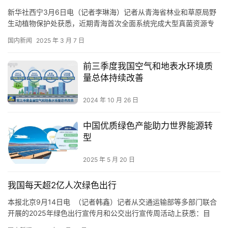
新华社西宁3月6日电（记者李琳海）记者从青海省林业和草原局野
生动植物保护处获悉，近期青海首次全面系统完成大型真菌资源专
项调查，摸清了该省大型真菌资源本底情况，填补了国内高海拔区
国内新闻
2025 年 3 月 7 日
域菌物多样性认知空白。 据了解，2022年起，青海省林草局联合中
国科学院西北高原生物研究所、海南大学、北京林业大学、中国科
前三季度我国空气和地表水环境质
学院微生物研究所、广东省科学院微生物研究所等单位专家团队启
量总体持续改善
动了…
2024 年 10 月 26 日
中国优质绿色产能助力世界能源转
型
2025 年 5 月 20 日
我国每天超2亿人次绿色出行
本报北京9月14日电 （记者韩鑫）记者从交通运输部等多部门联合
开展的2025年绿色出行宣传月和公交出行宣传周活动上获悉：目
前，全国每天有超2亿人次选择绿色方式出行。其中，每天有1亿人