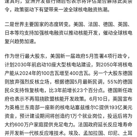
逢其时，亚洲开发银行随后也表示将评估是否解除此类禁
令，政策驱动下有望带来一波全球核电融资热潮。
二是世界主要国家的态度转变。美国、法国、德国、英国、
日本等均支持加强核电融资以推动核能开发，催动全球核电
复兴趋势加速。
作为世行最大股东，美国新一届政府5月签署4项行政令，
计划2030年前启动10座大型核电站建设，到2050年将核电
产能从2024年的100吉瓦增至400吉瓦。另一个大股东德国
则放弃强烈反核立场，根据德国5月最新民调，55%的德国
民众支持恢复核电，比3年前增长23个百分点。德国新任政
府也表示不再阻挠欧盟核能开发政策。6月10日，英国宣布
为英格兰东南部一座新的核电站塞兹维尔C提供193亿美元
资金，预计建设期间将创造约1万个就业岗位，投运后将为
大约600万户家庭提供充足电力。法国政府延长反应堆寿命
并开发新一代核反应堆技术。埃及、孟加拉国、印尼、土耳