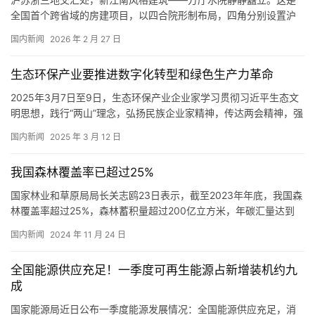
全国首个跨省域的房建项目，以四合院形制布局，四角分别设置沪
苏浙皖的主题展馆，三座步行桥与连廊将建筑无缝衔接。这个项目
国内新闻
2026 年 2 月 27 日
成为长三角生态绿色一体化发展示范区（以下简称“示范区”）破解跨
省域发展难题的生动缩影。 日前，上海市政府副秘书长、市发展改
生态环保产业要推进数字化转型和绿色生产力革命
革委主任，长三角一体化示范区执委会主任顾军在新闻发布会上介
绍，示…
2025年3月7日至9日，生态环保产业企业家学习贯彻习近平生态文
明思想，践行“两山”理念，弘扬民族企业家精神，传达两会精神，强
化党建和行业文化建设，发展新质生产力，促进高质量发展研修培
国内新闻
2025 年 3 月 12 日
训班暨“汇聚环保力量 激扬巾帼精神 守正创新绽芳华 美丽中国娘子
军”2025年生态环保行业女企业家庆祝三八妇女节，分享和学习业界
我国森林覆盖率已超过25%
女企业家“全国三八红旗手”的荣誉和事迹，发扬和共…
国家林业和草原局局长关志鸥23日表示，截至2023年年底，我国森
林覆盖率超过25%，森林蓄积量超过200亿立方米，年碳汇量达到
12亿吨以上，人工林面积居世界首位，成为全球增绿最多的国家。
国内新闻
2024 年 11 月 24 日
关志鸥当日在广西南宁举行的2024年世界林木业大会上介绍了这些
情况。关志鸥说，我国林草产业总产值超过9万亿元，成为全球主要
全国能源供应充足！一季度可再生能源占新增装机约九
林产品的最大贸易、生产和消费大国。 本次大会以“林…
成
国家能源局近日公布一季度能源发展情况：全国能源供应充足，消