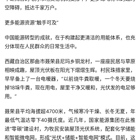
空障碍，抵达千家万户。
更多能源资源“触手可及”
中国能源转型的成就，在于构建起更清洁的用能体系，也充
分体现在人民群众的日常生活中。
西藏自治区那曲市聂荣县尼玛乡铜龙村，一座座民居与草原
相映成趣，屋顶光伏板在阳光下熠熠生辉。村民珠措家里，
早早备上了一台电暖器，“以前烧牛粪取暖，一个冬天要烧
掉18垛牛粪，现在用电，屋里干净又暖和，光伏发的电足够
用。”
聂荣县平均海拔超4700米，气候寒冷干燥、长冬无夏，年
最低气温达零下40摄氏度。近几年，国家能源集团在此推
进“零碳”建设村，为牧民安装屋顶光伏系统，配套化学储能
和智能微电网，形成“光伏+储能+智能电网”模式。目前，这