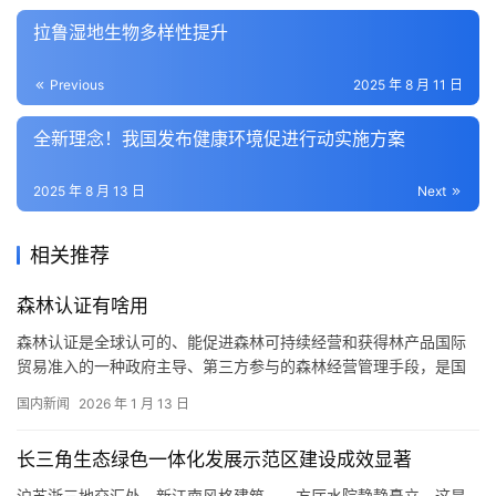
拉鲁湿地生物多样性提升
Previous
2025 年 8 月 11 日
全新理念！我国发布健康环境促进行动实施方案
2025 年 8 月 13 日
Next
相关推荐
森林认证有啥用
森林认证是全球认可的、能促进森林可持续经营和获得林产品国际
贸易准入的一种政府主导、第三方参与的森林经营管理手段，是国
际通行的管理手段和贸易便利化工具，是市场经济条件下加强林产
国内新闻
2026 年 1 月 13 日
品来源管控、质量管理、提高市场效率的基础性制度。 “十四五”时
期，中国森林认证面积稳步增长，标准体系不断健全，认证影响力
长三角生态绿色一体化发展示范区建设成效显著
逐步扩大。目前，已形成5项国家标准和27项行业标准为支撑的新型
标准…
沪苏浙三地交汇处，新江南风格建筑——方厅水院静静矗立。这是