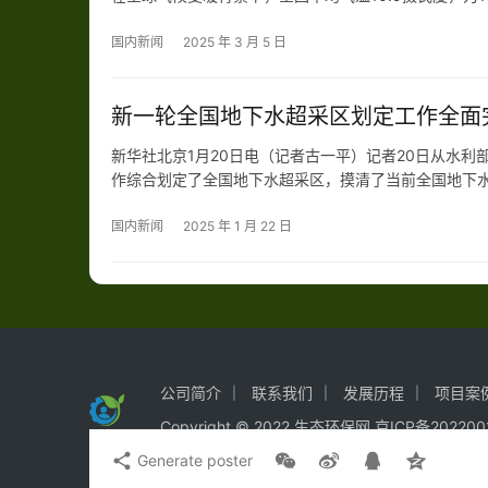
报》指出，2024年，全国平均气温较常年偏高1.01
国内新闻
2025 年 3 月 5 日
新一轮全国地下水超采区划定工作全面
新华社北京1月20日电（记者古一平）记者20日从水
作综合划定了全国地下水超采区，摸清了当前全国地下水
资源部门共34929眼监测井监测数据。全国共划定平原
国内新闻
2025 年 1 月 22 日
公司简介
联系我们
发展历程
项目案
Copyright © 2022 生态环保网 京ICP备202200
Generate poster