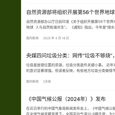
自然资源部将组织开展第56个世界地
自然资源部办公厅日前印发《关于组织开展第56个世界
地球 人与自然和谐共生”。 《通知》指出，今年是“绿水
学习宣传习近平生态文明思想，进一步引导全社会支持
国内新闻
2025 年 4 月 18 日
央媒四问垃圾分类：网传“垃圾不够烧”
垃圾是放错位置的资源，垃圾分类是件关键小事。 近年
的意识显著增强。但读者反映，有些地方垃圾分类做得
还有读者关切，科技发展日新月异，仍要按照旧有标准进
如何？ …
国内新闻
2天前
《中国气候公报（2024年）》发布
在近日举行的中国气象局新闻发布会上，《中国气候公报（
在全球气候变暖背景下，全国平均气温10.9摄氏度，为19