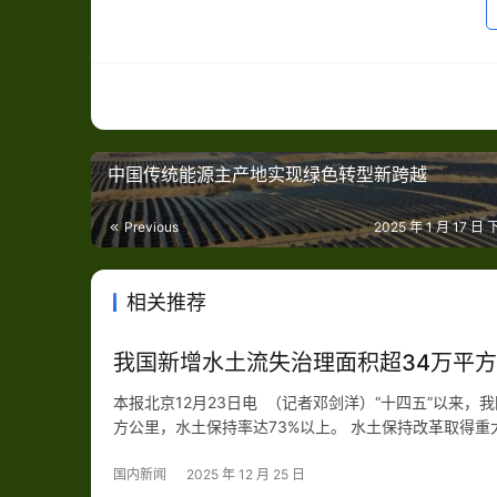
中国传统能源主产地实现绿色转型新跨越
Previous
2025 年 1 月 17 日 
相关推荐
我国新增水土流失治理面积超34万平
本报北京12月23日电 （记者邓剑洋）“十四五”以来，
方公里，水土保持率达73%以上。 水土保持改革取得
沟、崩岗、小流域综合治理、淤地坝等水土保持工程，
国内新闻
2025 年 12 月 25 日