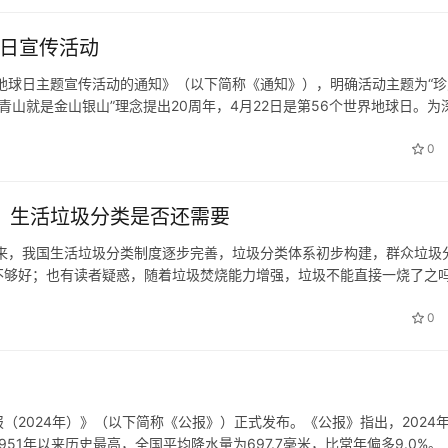
球日宣传活动
地球日主题宣传活动的通知》（以下简称《通知》），明确活动主题为“珍
青山就是金山银山”理念提出20周年，4月22日是第56个世界地球日。为
参与自然保护和生态修复，共同建设人与自然和谐共生的现代化，自然资
0
，生活垃圾分类是否还需要
来，我国生活垃圾分类制度逐步完善，垃圾分类体系初步构建，群众垃圾
不够好；也有读者疑惑，随着垃圾焚烧能力增强，垃圾不能直接一烧了之
行垃圾分类吗？对此，记者进行了调查采访。 垃圾分类实施多年，现在
0
2024年）》（以下简称《公报》）正式发布。《公报》指出，2024
51年以来历史最高，全国平均降水量为697.7毫米，比常年偏多9.0%。