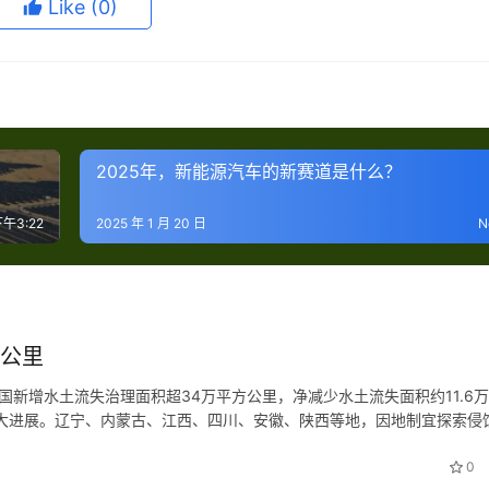
Like
(0)
2025年，新能源汽车的新赛道是什么？
下午3:22
2025 年 1 月 20 日
N
方公里
我国新增水土流失治理面积超34万平方公里，净减少水土流失面积约11.6
重大进展。辽宁、内蒙古、江西、四川、安徽、陕西等地，因地制宜探索侵
形成可以长期稳定利用的耕地，按规定用于耕地占补平衡。拓展水土保持
0