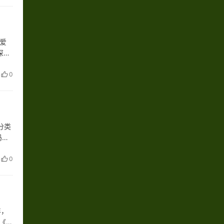
爱
深入
…
0
分类
吗？
实行
0
年，
 《公