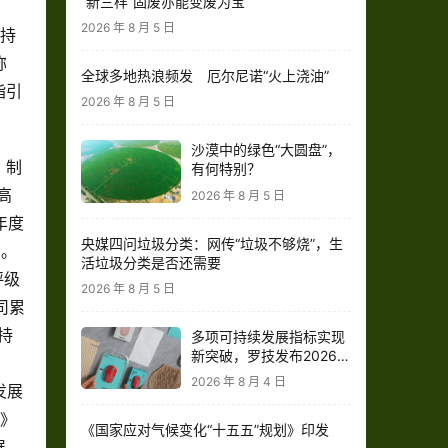
“新三样”固废亦能变废为宝
2026 年 8 月 5 日
可持
称
全球多地热浪频发 厄尔尼诺“火上浇油”
指引
2026 年 8 月 5 日
。
沙漠中的绿色“大圆盘”，
，制
有何特别？
高
2026 年 8 月 5 日
年度
央媒四问垃圾分类：网传“垃圾不够烧”，生
高。
活垃圾分类是否还需要
评级
2026 年 8 月 5 日
司累
持
多项可持续发展指标实现
新突破，罗技发布2026财
年影响力报告
2026 年 8 月 4 日
发展
化》
《国家应对气候变化“十五五”规划》印发
展