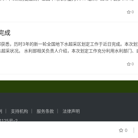
摄氏度，创历史新高。四季气温均偏高，冬季冷暖起伏大，…
0
完成
利部获悉，历时3年的新一轮全国地下水超采区划定工作于近日完成。本次划
超采状况。 水利部相关负责人介绍，本次划定工作充分利用水利部门、
区地下水超采区面积26.76万平方公里，其中浅层地下水超采区面积14…
0
例
支持机构
服务条款
法律声明
1125号-2
0