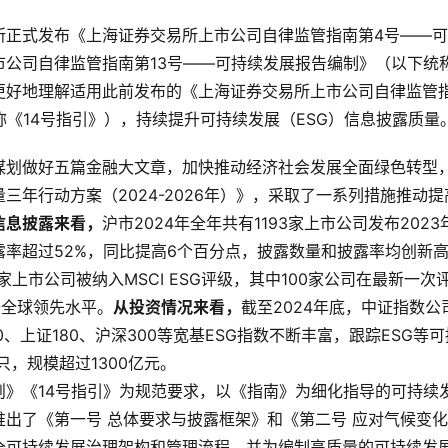
所正式发布《上海证券交易所上市公司自律监管指南第4号——
公司自律监管指南第13号——可持续发展报告编制》（以下统
更好地理解适用此前发布的《上海证券交易所上市公司自律监管
称《14号指引》），持续提升可持续发展（ESG）信息披露质量
谋划做好五篇金融大文章，加快推动经济社会发展全面绿色转型
三年行动方案（2024-2026年）》，采取了一系列措施推动提
信息披露来看，
沪市2024年全年共有1193家上市公司发布2023
露率超过52%，同比提高6个百分点，披露数量和披露率均创新
2家上市公司被纳入MSCI ESG评级，其中100家公司在最新一次
于全球领先水平。
从投资情况来看，
截至2024年底，中证指数公
0、上证180、沪深300等宽基ESG指数不断丰富，跟踪ESG等可
只，规模超过1300亿元。
》《14号指引》为规范要求，以《指南》为细化指导的可持续
推出了《第一号 总体要求与披露框架》和《第二号 应对气候变
全可持续发展治理架构和管理流程，并为编制高质量的可持续发