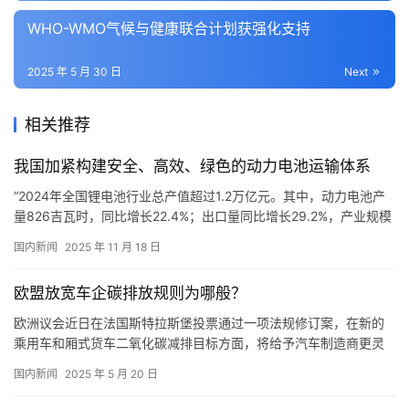
WHO-WMO气候与健康联合计划获强化支持
2025 年 5 月 30 日
Next
相关推荐
我国加紧构建安全、高效、绿色的动力电池运输体系
“2024年全国锂电池行业总产值超过1.2万亿元。其中，动力电池产
量826吉瓦时，同比增长22.4%；出口量同比增长29.2%，产业规模
连续8年全球领先。为满足产业链需求，我国正加紧构建安全、高
国内新闻
2025 年 11 月 18 日
效、绿色的动力电池运输体系。”11月13日，在四川宜宾举行的
2025世界动力电池大会动力电池国际物流供应链高质量发展专题会
欧盟放宽车企碳排放规则为哪般？
上，中国交通企业管理协会会长杨咏表示。 动力…
欧洲议会近日在法国斯特拉斯堡投票通过一项法规修订案，在新的
乘用车和厢式货车二氧化碳减排目标方面，将给予汽车制造商更灵
活的排放合规选择。 欧盟委员会今年4月1日提出一项法规修订案，
国内新闻
2025 年 5 月 20 日
其中的灵活性措施允许汽车制造商在2025年—2027年内，不必按年
度审核，而是以这3年的平均二氧化碳排放水平来衡量其是否达到减