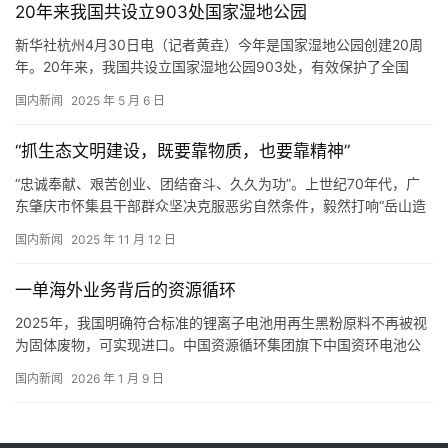
20年来我国共设立903处国家湿地公园
排目标。这意味着，即便车企在个别年份的排放超标，仍可通过…
新华社杭州4月30日电（记者黄垚）今年是国家湿地公园创建20周
年。20年来，我国共设立国家湿地公园903处，有效保护了全国
240万公顷湿地，为黑鹳、中华秋沙鸭等国家重点野生动植物栖息繁
国内新闻
2025 年 5 月 6 日
衍提供了充足空间。 这是记者30日在浙江杭州举办的湿地保护国际
研讨会上获悉的。 国家林草局副局长闫振在研讨会上介绍，我国历
“抓生态文明建设，既要靠物质，也要靠精神”
来高度重视湿地保护，坚持保护优先、严格管理、系统治理、…
“忠诚奉献、艰苦创业、团结奋斗、久久为功”。上世纪70年代，广
东肇庆市怀集县干部群众坚决克服恶劣自然条件，毅然打响“岳山造
林大会战”，书写了将贫瘠荒山打造成万亩林海的壮阔篇章，铸就了
国内新闻
2025 年 11 月 12 日
“岳山造林”光荣传统。 半个世纪以来特别是新时代以来，广东干部
群众深刻铭记和继承发扬“岳山造林”光荣传统，依靠群众，发动群
一单海外业务背后的资源循环
众，再接再厉，苦干实干，久久为功，持续深化绿美广东生态建…
2025年，我国明确符合标准的锂离子电池用再生黑粉原料不再被视
为固体废物，可实现进口。中国资源循环集团旗下中国资环电池公
司完成首单海外业务，让锂电池回收产业链中的再生黑粉实现资源
国内新闻
2026 年 1 月 9 日
循环利用。 “别小瞧这些看起来普通的黑色粉末，它们可是实实在
在的资源。”中国资源循环集团旗下中国资环电池公司党委副书记、
总经理白春平展示着样本瓶中的黑色粉末，“这是我们…