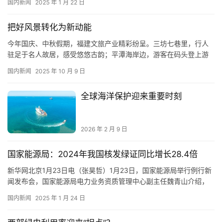
国内新闻
2025 年 1 月 22 日
元首、政府首脑以及来自全球各地455家企业、超过5万名业内人士
参与，盛大规模再次体现了阿联酋等中东油气生产国对实现可持续
把好风景转化为新动能
发展的追求，彰显了国际社会携手推进能源转型和应对气候变化的
共…
今年国庆、中秋假期，福建文旅产业精彩纷呈。三坊七巷里，行人
驻足于名人故居，感受悠悠古韵；平潭海岸边，游客在码头登上游
艇，体验碧波逐浪；霞浦滩涂上，摄影爱好者纷纷前来，拍下如画
国内新闻
2025 年 10 月 9 日
美景……八闽大地，山海相依，风光正好。 2024年10月，习近平总
书记在福建考察时强调：“推进文化和旅游深度融合发展，把文化旅
全球海洋保护迎来重要时刻
游业培育成为支柱产业。” 依托独特的自然禀赋与深厚的人文底蕴…
2026 年 2 月 9 日
国家能源局：2024年我国核发绿证同比增长28.4倍
新华网北京1月23日电（张昊哲）1月23日，国家能源局举行例行新
闻发布会，国家能源局电力业务资质管理中心副主任魏青山介绍，
2024年我国绿证核发质效显著提升，全年核发绿证47.34亿个，同
国内新闻
2025 年 1 月 24 日
比增长28.4倍，其中可交易绿证31.58亿个，占66.71%。截至2024
年12月底，我国累计核发绿证49.55亿个，其中可交易绿证33.79亿